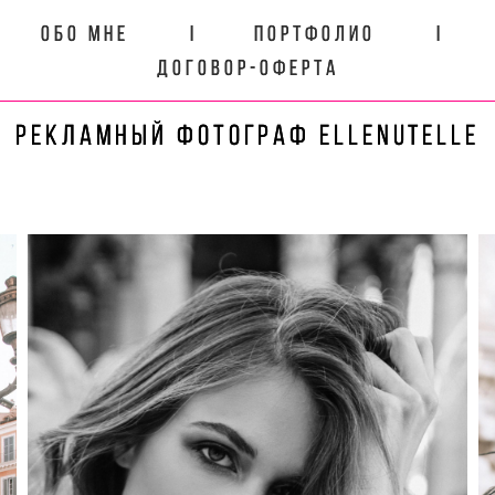
Обо мне
Обо мне
I
I
Портфолио
Портфолио
I
I
Договор-оферта
Договор-оферта
Рекламный фотограф ELLENUTELLE
Рекламный фотограф ELLENUTELLE