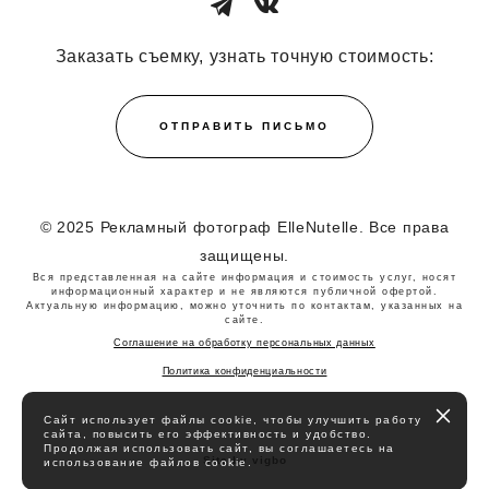
Заказать съемку, узнать точную стоимость:
ОТПРАВИТЬ ПИСЬМО
© 2025 Рекламный фотограф ElleNutelle. Все права
защищены.
Вся представленная на сайте информация и стоимость услуг, носят
информационный характер и не являются публичной офертой.
Актуальную информацию, можно уточнить по контактам, указанных на
сайте.
Соглашение на обработку персональных данных
Политика конфиденциальности
Сайт использует файлы cookie, чтобы улучшить работу
сайта, повысить его эффективность и удобство.
Продолжая использовать сайт, вы соглашаетесь на
Site by vigbo
использование файлов cookie.