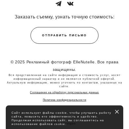
Заказать съемку, узнать точную стоимость:
ОТПРАВИТЬ ПИСЬМО
© 2025 Рекламный фотограф ElleNutelle. Все права
защищены.
Вся представленная на сайте информация и стоимость услуг, носят
информационный характер и не являются публичной офертой.
Актуальную информацию, можно уточнить по контактам, указанных на
сайте.
Соглашение на обработку персональных данных
Политика конфиденциальности
Сайт использует файлы cookie, чтобы улучшить работу
сайта, повысить его эффективность и удобство.
Продолжая использовать сайт, вы соглашаетесь на
Site by vigbo
использование файлов cookie.